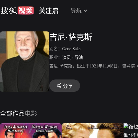
导航
吉尼·萨克斯
别名：
Gene Saks
职业：
演员
/
导演
吉尼·萨克斯，出生于1921年11月8日，曾导
分享
全部作品
电影
谁也不