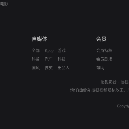
电影
自媒体
会员
全部
Kpop
游戏
会员特权
科普
汽车
科技
会员剧场
国风
搞笑
出品人
帮助
搜狐影音
-
搜狐
请仔细阅读
搜狐视频隐私政策
、
Copyri