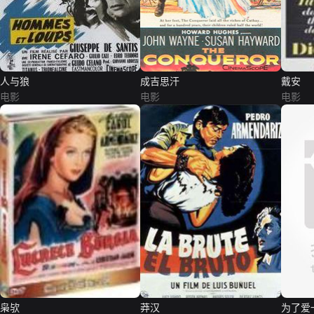
人与狼
成吉思汗
戴安
电影
电影
电影
枭欤
莽汉
为了爱