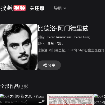
导航
比德洛·阿门德里兹
别名：
Pedro Armendariz
/
Pedro Gregorio Armendariz Hastings
职业：
演员
/
制片
比德洛·阿门德里兹，1912年5月9日出生墨
分享
全部作品
电影
正片
007之