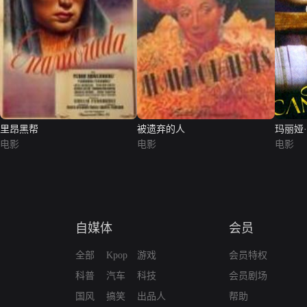
里昂黑帮
被遗弃的人
玛丽娅
电影
电影
电影
自媒体
会员
全部
Kpop
游戏
会员特权
科普
汽车
科技
会员剧场
国风
搞笑
出品人
帮助