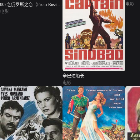
电影
007之俄罗斯之恋（From Russia
with Love）
电影
辛巴达船长
电影