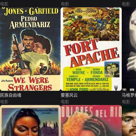
电影
电影
电影
民族自由魂
要塞风云
马格罗
电影
电影
电影