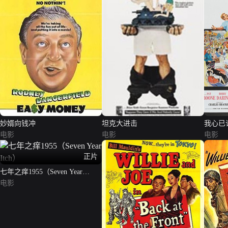
妙婿向钱冲
坦克大进击
我心已
电影
电影
电影
正片
七年之痒1955（Seven Year
Itch）
电影