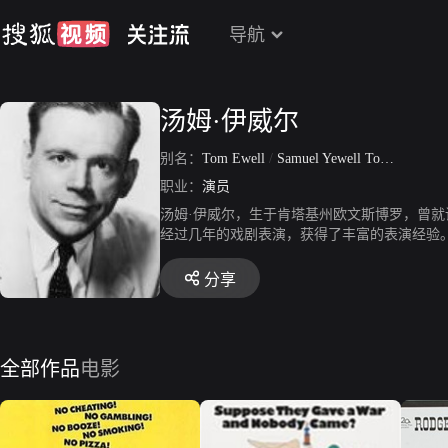
导航
汤姆·伊威尔
别名：
Tom Ewell
/
Samuel Yewell Tompkins
职业：
演员
汤姆·伊威尔，生于肯塔基州欧文斯博罗，曾就读
经过几年的戏剧表演，获得了丰富的表演经验
点，这一才能在与玛丽莲·梦露合演的《七年
出。于1994年9月12日去世，终年九十三岁。
分享
全部作品
电影