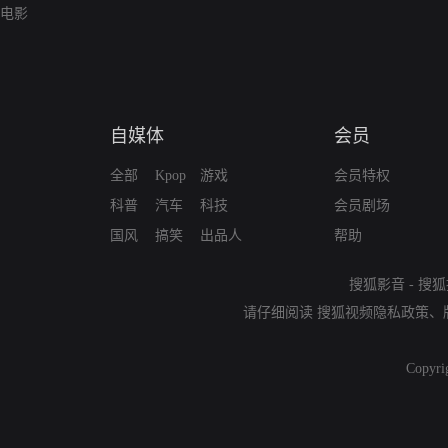
电影
自媒体
会员
全部
Kpop
游戏
会员特权
科普
汽车
科技
会员剧场
国风
搞笑
出品人
帮助
搜狐影音
-
搜狐
请仔细阅读
搜狐视频隐私政策
、
Copyri