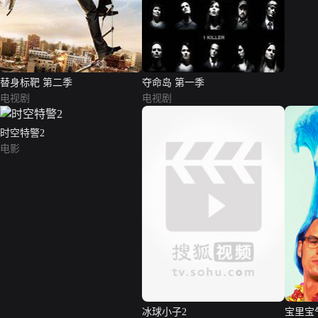
替身标靶 第二季
夺命岛 第一季
电视剧
电视剧
时空特警2
电影
冰球小子2
宝里宝