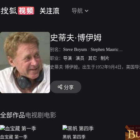
导航
史蒂夫·博伊姆
别名：
Steve Boyum
/
Stephen Maurice Boyum
职业：
导演
/
演员
/
其它
/
制片
史蒂夫·博伊姆，出生于1952年9月4日，美
分享
全部作品
电视剧
电影
血宝藏 第一季
黑帆 第四季