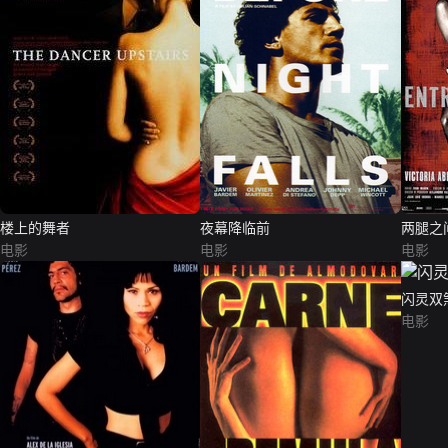
楼上的舞者
夜幕降临前
两腿之
电影
电影
电影
闪灵双
电影