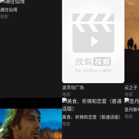
通往仙境
电影
波茨坦广场
云之子
电影
电影
圣丹斯
电影
美食、祈祷和恋爱（普通话版）
电影