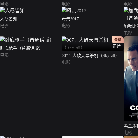
电影
电影
电影
人尽皆知
母亲2017
电影
电影
加勒比
话版）
电影
会员
正片
卧底枪手（普通话版）
电影
007：大破天幕杀机（Skyfall）
电影
黑金杀
电影