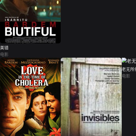
美错
电影
老无所
电影