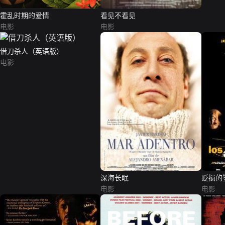
霍乱时期的爱情
看见不看见
电影
电影
借刀杀人（英语版）
电影
深海长眠
贬损的
电影
电影