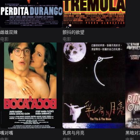
雌雄双辣
颤抖的欲望
电影
电影
嘴对嘴
乳房与月亮
黑暗对
电影
电影
电影