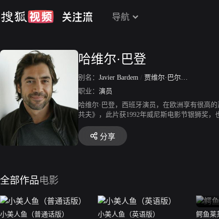
导航
哈维尔·巴登
别名：
Javier Bardem
/
贾维尔·巴尔登
/
贾维尔
职业：
演员
哈维尔·巴登，西班牙演员，在欧洲享有很高的
共夫》，此片获1992年威尼斯电影节银狮奖
一炮而红。主要作品包括《深海长眠》、《情
分享
全部作品
电影
小美人鱼（普通话版）
小美人鱼（英语版）
鳄鱼莱