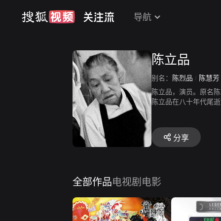
导航
陈立品
别名：
陈烈品
/
陈慧芳
陈立品，演员。原名陈
陈立品在八十年代尾逝
分享
全部作品
电视剧
电影