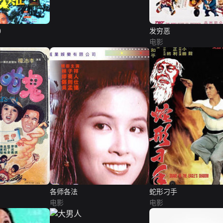
）
发穷恶
电影
各师各法
蛇形刁手
电影
电影