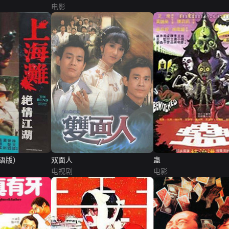
电影
语版）
双面人
蛊
电视剧
电影