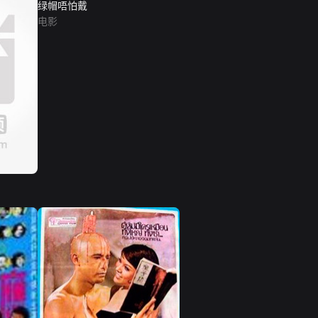
绿帽唔怕戴
电影