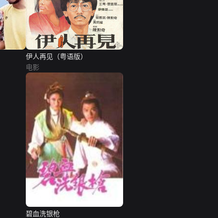
伊人再见（粤语版）
电影
碧血洗银枪