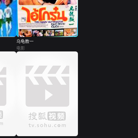
乌龟教一
电影