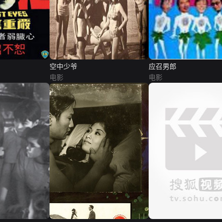
空中少爷
应召男郎
电影
电影