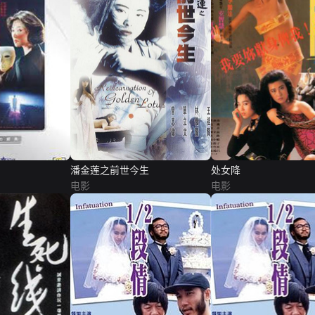
潘金莲之前世今生
处女降
电影
电影