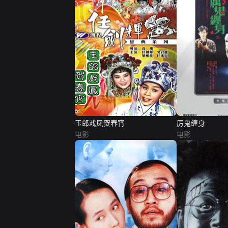
玉郎戏凤贺春宵
厉鬼缠身
电影
电影