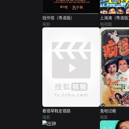
钱作怪（粤语版）
上海滩（粤语版
电影
电视剧
着错草鞋走错路
鬼咁过瘾
电影
电影