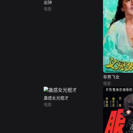
出钟
电影
非男飞女
电影
蛊惑女光棍才
电影