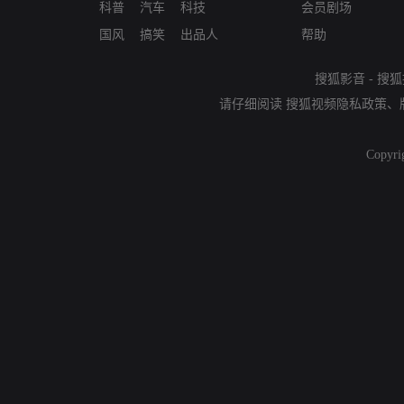
科普
汽车
科技
会员剧场
国风
搞笑
出品人
帮助
搜狐影音
-
搜狐
请仔细阅读
搜狐视频隐私政策
、
Copyri