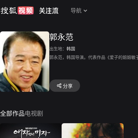
导航
郭永范
出生地：
韩国
郭永范，韩国导演。代表作品《爱子的姐姐敏
分享
全部作品
电视剧