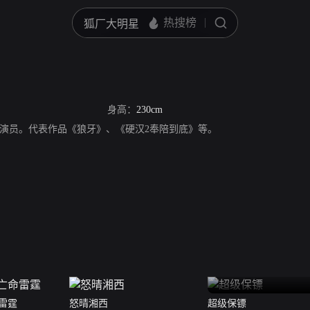
身高：
230cm
演员。代表作品《狼牙》、《硬汉2奉陪到底》等。
雷霆
怒晴湘西
超级保镖