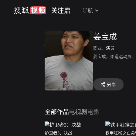
导航
姜宝成
职业：
演员
姜宝成，柔道运动员、
分享
全部作品
电视剧
电影
护卫者3：决战
铁甲狂猴之亡命