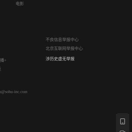
电影
网络暴力有害信息举报
12318 文化市场举报
不良信息举报中心
算法推荐专项举报
北京互联网举报中心
亚运会举报专区
涉历史虚无举报
播+
网络谣言信息专项
版
涉政举报入口
涉未成年人举报
清朗自媒体乱象举报
hu@sohu-inc.com
涉民族宗教有害信息举报
清朗·生活服务类内容举报
清朗春节网络环境整治
涉企举报专区
AI生成内容