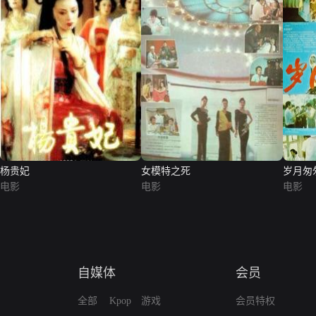
杨贵妃
女模特之死
岁月匆
电影
电影
电影
自媒体
会员
全部
Kpop
游戏
会员特权