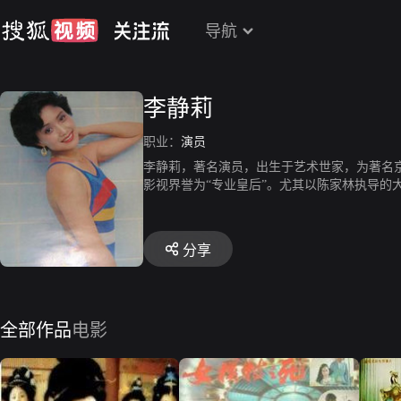
导航
李静莉
职业：
演员
李静莉，著名演员，出生于艺术世家，为著名
影视界誉为“专业皇后”。尤其以陈家林执导的
孟古）最具代表性。
分享
全部作品
电影