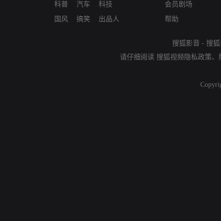
科普
汽车
科技
会员剧场
国风
搞笑
出品人
帮助
搜狐影音
-
搜狐
请仔细阅读
搜狐视频隐私政策
、
Copyri