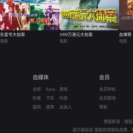
东星号大劫案
1000万港元大劫案
血裸祭
电影
电影
电影
自媒体
会员
全部
Kpop
游戏
会员特权
科普
汽车
科技
会员剧场
国风
搞笑
出品人
帮助
搜狐影音
-
搜狐
请仔细阅读
搜狐视频隐私政策
、