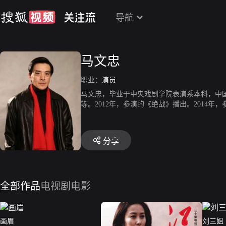
导航
马文忠
职业：
演员
马文忠，毕业于中央戏剧学院表演系本科，中
等。2012年，参演的《绝战》播出。2014年，
演的民国悬疑奇幻剧《潜梦追凶》在腾讯视频独
家的儿女》播出。2021年10月17日，参演的
在央视一套黄金档播出。
分享
全部作品
电视剧
电影
画眉
刘三姐（