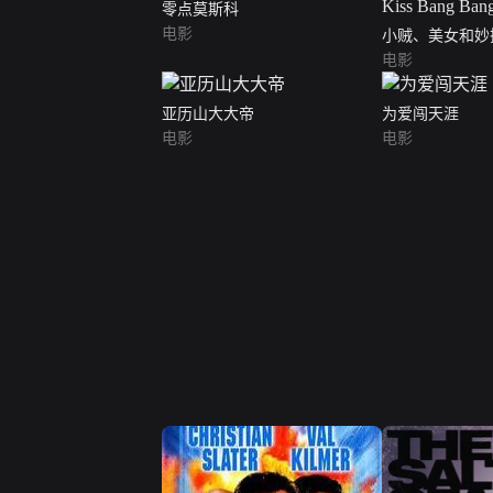
零点莫斯科
电影
小贼、美女和妙探（K
Bang Bang）
电影
亚历山大大帝
为爱闯天涯
电影
电影