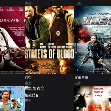
电影
电影
血街
双重身份
电影
电影
智能谍变
电影