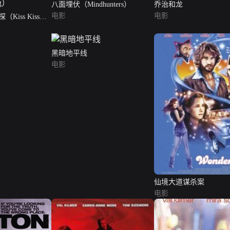
八面埋伏（Mindhunters）
乔治和龙
电影
电影
iss Kiss
黑暗地平线
电影
仙境大道谋杀案
电影