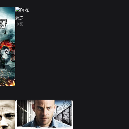
解冻
电影