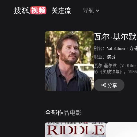
导航
瓦尔·基尔默
别名：
Val Kilmer
/
方·
职业：
演员
瓦尔·基尔默（ValK
影《笑破铁幕》。198
最佳男演员。1994
饰演“蝙蝠侠”布鲁斯·
分享
影《万里追凶》获得棱
演的惊悚片《坏中尉》在
情电影《帕罗奥图》。
全部作品
电影