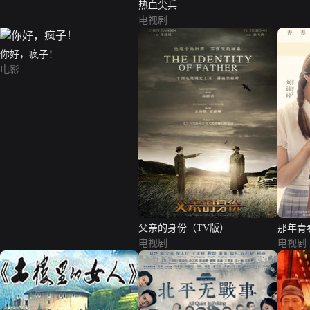
热血尖兵
电视剧
你好，疯子！
电影
父亲的身份（TV版）
那年青
电视剧
电视剧