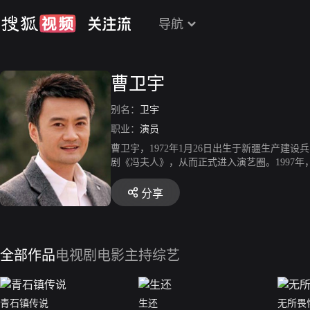
导航
曹卫宇
别名：
卫宇
职业：
演员
曹卫宇，1972年1月26日出生于新疆生产建
剧《冯夫人》，从而正式进入演艺圈。1997年
理剧《不要和陌生人说话》。2004年，主演民
树》中饰演男主角孙开平。2008年，主演年代
分享
代》。2011年，出演古装史诗剧《楚汉传奇
饰演反一号吴昆才。2015年，演犯罪悬疑电
《海上嫁女记》。2017年，参演电视剧《猎
动》在深圳举办开机发布会。
全部作品
电视剧
电影
主持综艺
青石镇传说
生还
无所畏