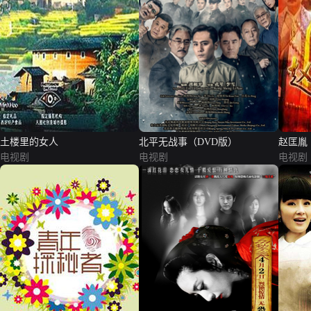
土楼里的女人
北平无战事（DVD版）
赵匡胤
电视剧
电视剧
电视剧