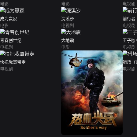
电影
电影
电视剧
成为赢家
浣溪沙
前行者
电影
电视剧
电视剧
青春创世纪
大地震
王子咖
电视剧
电影
电视剧
快把我哥带走
猎场（
电视剧
电视剧