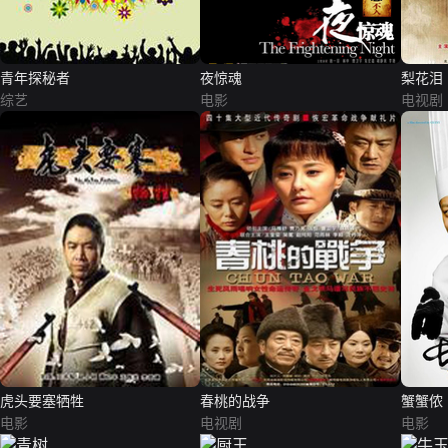
青年探秘者
夜惊魂
梨花泪
综艺
电影
电视剧
虎头要塞牺牲
春桃的战争
蟹蟹侬
电影
电视剧
电影