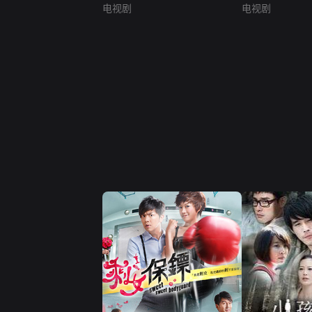
电视剧
电视剧