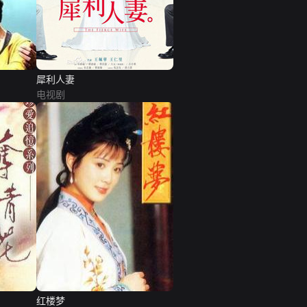
犀利人妻
电视剧
红楼梦