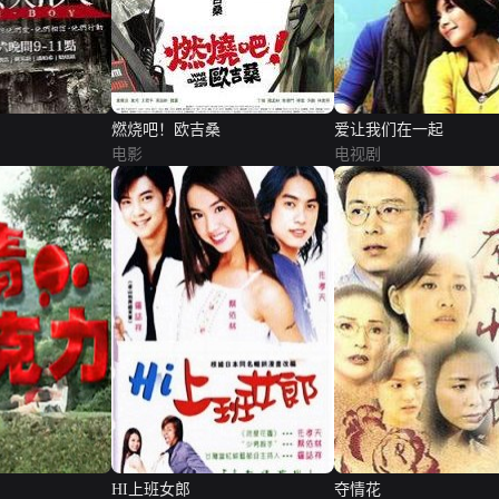
燃烧吧！欧吉桑
爱让我们在一起
电影
电视剧
HI上班女郎
夺情花