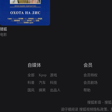
猎狐
电影
自媒体
会员
全部
Kpop
游戏
会员特权
科普
汽车
科技
会员剧场
国风
搞笑
出品人
帮助
搜狐影音
-
搜狐
请仔细阅读
搜狐视频隐私政策
、