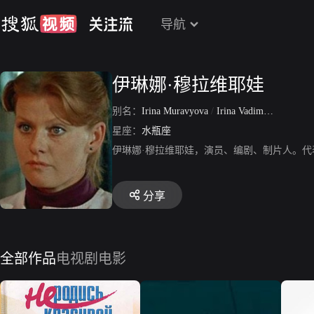
导航
伊琳娜·穆拉维耶娃
别名：
Irina Muravyova
/
Irina Vadimovna Muravyova
星座：
水瓶座
伊琳娜·穆拉维耶娃，演员、编剧、制片人。
分享
全部作品
电视剧
电影