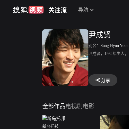
导航
尹成贤
别名：
Sung Hyun Yoon
尹成贤，1982年生
分享
全部作品
电视剧
电影
新乌托邦