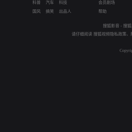
科普
汽车
科技
会员剧场
国风
搞笑
出品人
帮助
搜狐影音
-
搜狐
请仔细阅读
搜狐视频隐私政策
、
Copyri