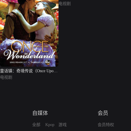
电视剧
童话镇：奇境传说（Once Upon a
Time in Wonderland）
电视剧
自媒体
会员
全部
Kpop
游戏
会员特权