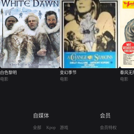
白色黎明
变幻季节
春风无
电影
电影
电影
自媒体
会员
全部
Kpop
游戏
会员特权