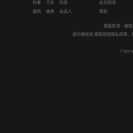
科普
汽车
科技
会员剧场
国风
搞笑
出品人
帮助
搜狐影音
-
搜狐
请仔细阅读
搜狐视频隐私政策
、
Copyri