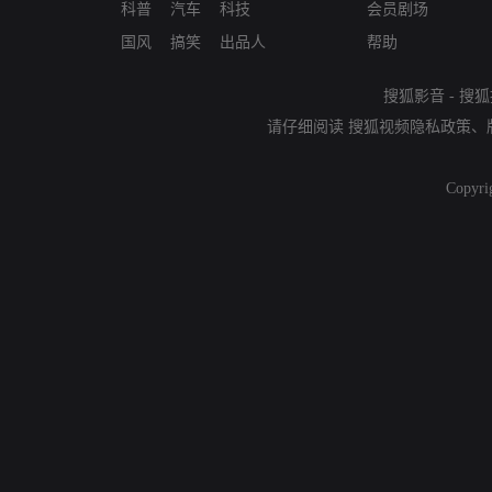
科普
汽车
科技
会员剧场
国风
搞笑
出品人
帮助
搜狐影音
-
搜狐
请仔细阅读
搜狐视频隐私政策
、
Copyri