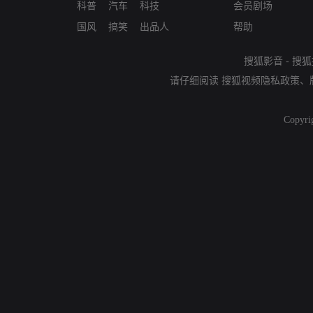
科普
汽车
科技
会员剧场
国风
搞笑
出品人
帮助
搜狐影音
-
搜狐
请仔细阅读
搜狐视频隐私政策
、
Copyri