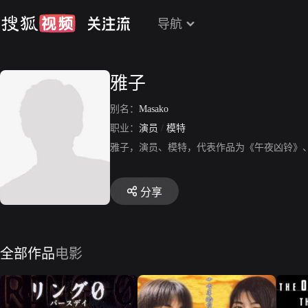
导航
雅子
别名：
Masako
职业：
演员
/
模特
雅子，演员、模特，代表作品为《午夜凶铃》
分享
全部作品
电影