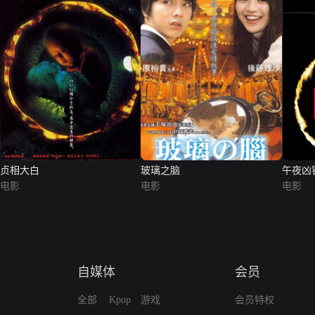
贞相大白
玻璃之脑
午夜凶
电影
电影
电影
自媒体
会员
全部
Kpop
游戏
会员特权