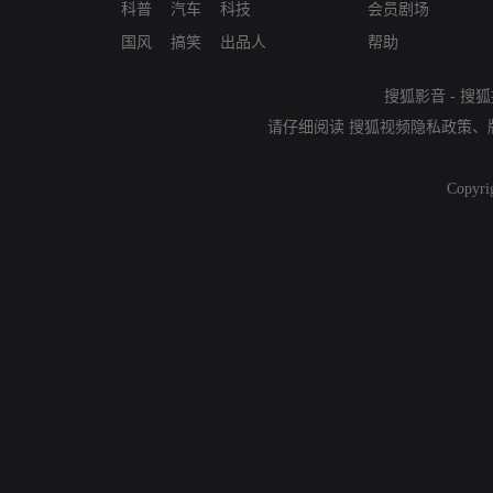
科普
汽车
科技
会员剧场
国风
搞笑
出品人
帮助
搜狐影音
-
搜狐
请仔细阅读
搜狐视频隐私政策
、
Copyri