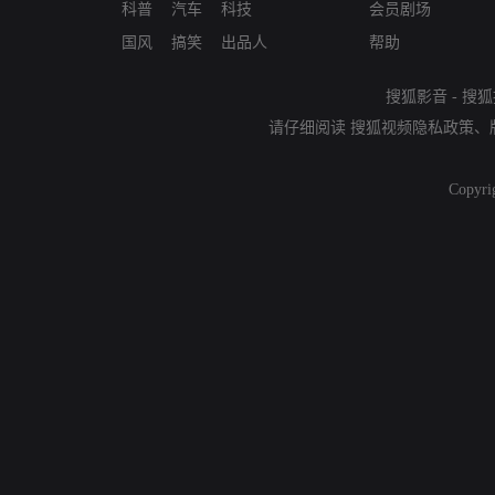
科普
汽车
科技
会员剧场
国风
搞笑
出品人
帮助
搜狐影音
-
搜狐
请仔细阅读
搜狐视频隐私政策
、
Copyri