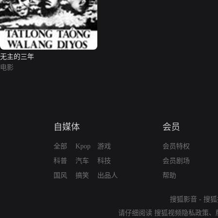
无主的三年
电影
自媒体
会员
全部
Kpop
游戏
会员特权
科普
汽车
科技
会员剧场
国风
搞笑
出品人
帮助
搜狐影音
-
搜狐
请仔细阅读
搜狐视频隐私政策
、