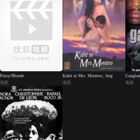
Pinoy/Blonde
Kabit ni Mrs. Montero, Ang
Gangla
电影
电影
电影