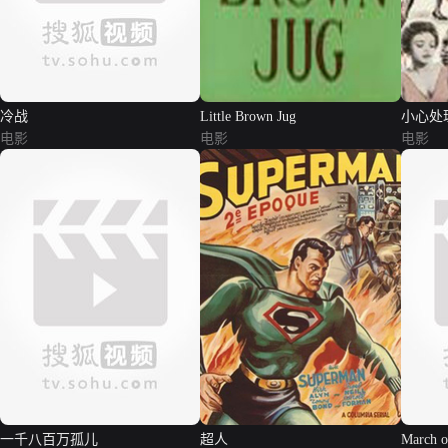
冷战
Little Brown Jug
小心处
电影
电影
电影
一千八百万孤儿
超人
March o