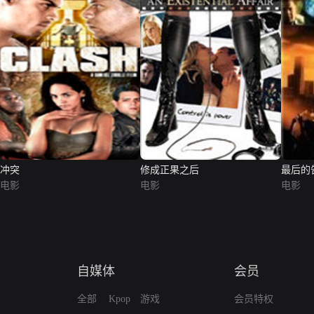
冲突
修成正果之后
最后的
电影
电影
电影
自媒体
会员
全部
Kpop
游戏
会员特权