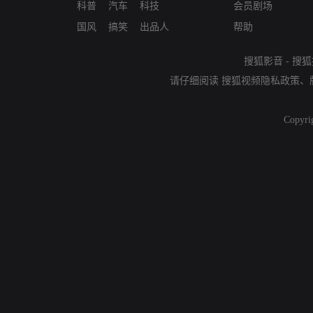
科普
汽车
科技
会员剧场
国风
搞笑
出品人
帮助
搜狐影音
-
搜狐
请仔细阅读
搜狐视频隐私政策
、
Copyri