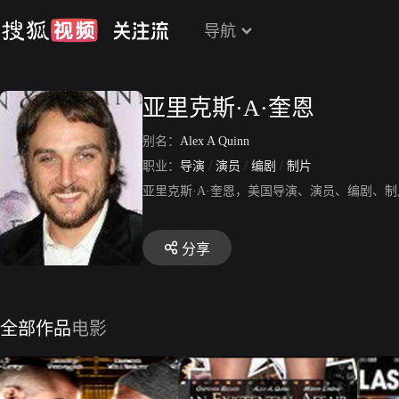
导航
亚里克斯·A·奎恩
别名：
Alex A Quinn
职业：
导演
/
演员
/
编剧
/
制片
亚里克斯·A·奎恩，美国导演、演员、编剧、制
分享
全部作品
电影