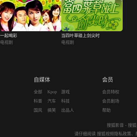
一起喝彩
当四叶草碰上剑尖时
电视剧
电视剧
自媒体
会员
全部
Kpop
游戏
会员特权
科普
汽车
科技
会员剧场
国风
搞笑
出品人
帮助
搜狐影音
-
搜狐
请仔细阅读
搜狐视频隐私政策
、