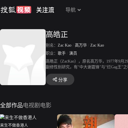
导航
高皓正
别名：
Zac Kao
/
高万华
/
Zac Kao
职业：
歌手
/
演员
高皓正（ZacKao），原名高万华，1977
副修性别研究，有“中大谢霆锋”与“烂Gag王”之
目，及担任无线电视综艺节目《东张西望》及九巴
分享
全部作品
电视剧
电影
来生不做香港人