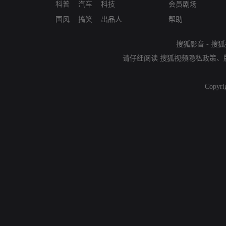
科普
汽车
科技
会员剧场
国风
搞笑
出品人
帮助
搜狐影音
-
搜狐
请仔细阅读
搜狐视频隐私政策
、
Copyri