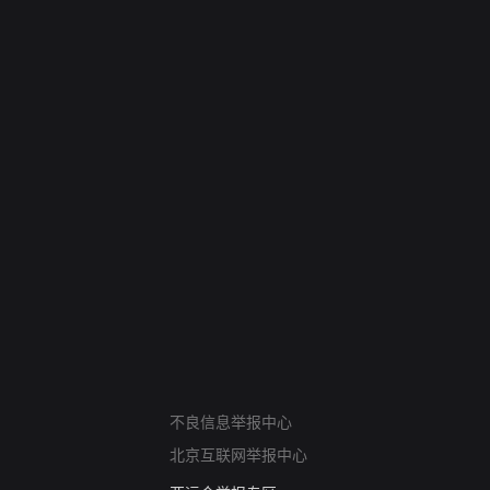
网络暴力有害信息举报
不良信息举报中心
12318 文化市场举报
算法推荐专项举报
北京互联网举报中心
亚运会举报专区