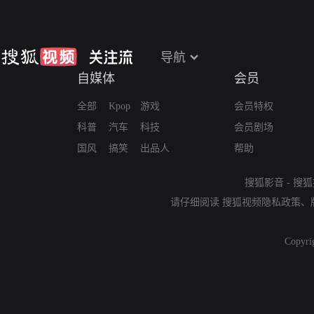
导航
自媒体
会员
全部
Kpop
游戏
会员特权
科普
汽车
科技
会员剧场
国风
搞笑
出品人
帮助
搜狐影音
-
搜狐
请仔细阅读
搜狐视频隐私政策
、
Copyri