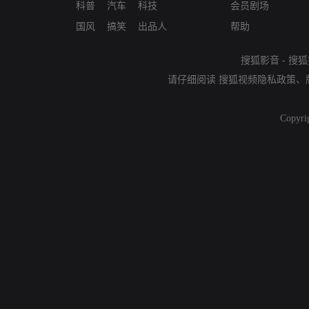
科普
汽车
科技
会员剧场
国风
搞笑
出品人
帮助
搜狐影音
-
搜狐
请仔细阅读
搜狐视频隐私政策
、
Copyri