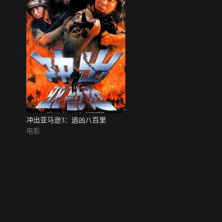
冲出亚马逊3：追凶八百里
电影