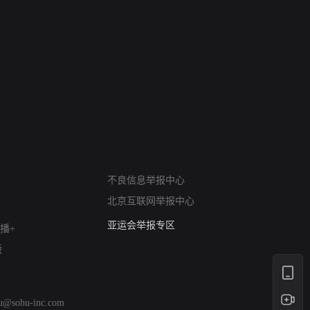
网络暴力有害信息举报
不良信息举报中心
12318 文化市场举报
北京互联网举报中心
算法推荐专项举报
亚运会举报专区
播+
涉历史虚无举报
版
网络谣言信息专项
涉政举报入口
涉未成年人举报
hu@sohu-inc.com