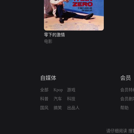
零下的激情
电影
自媒体
会员
全部
Kpop
游戏
会员特
科普
汽车
科技
会员剧
国风
搞笑
出品人
帮助
请仔细阅读
搜