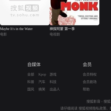
Maybe It's in the Water
神探阿蒙 第一季
电影
电视剧
自媒体
会员
全部
Kpop
游戏
会员特权
科普
汽车
科技
会员剧场
国风
搞笑
出品人
帮助
搜狐影音
-
搜狐
请仔细阅读
搜狐视频隐私政策
、