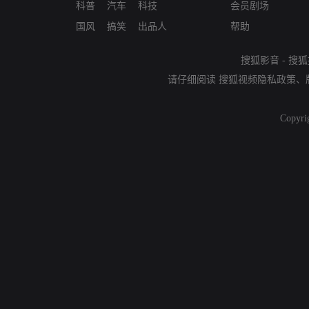
科普
汽车
科技
会员剧场
国风
搞笑
出品人
帮助
搜狐影音
-
搜狐
请仔细阅读
搜狐视频隐私政策
、
Copyri