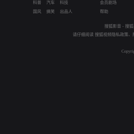
科普
汽车
科技
会员剧场
国风
搞笑
出品人
帮助
搜狐影音
-
搜狐
请仔细阅读
搜狐视频隐私政策
、
Copyri