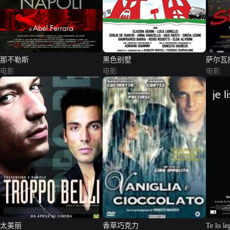
那不勒斯
黑色别墅
萨尔瓦
电影
电影
电影
太美丽
香草巧克力
Te lo le