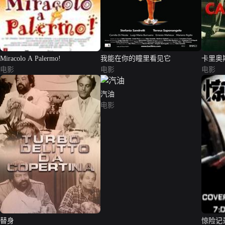
Miracolo A Palermo!
我能在你的瞳里看见它
卡里奥
电影
电影
电影
汽油
电影
替身
惊险记