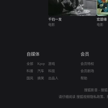
千钧一发
宏碧缘
电影
电影
自媒体
会员
全部
Kpop
游戏
会员特权
科普
汽车
科技
会员剧场
国风
搞笑
出品人
帮助
搜狐影音
-
搜狐
请仔细阅读
搜狐视频隐私政策
、