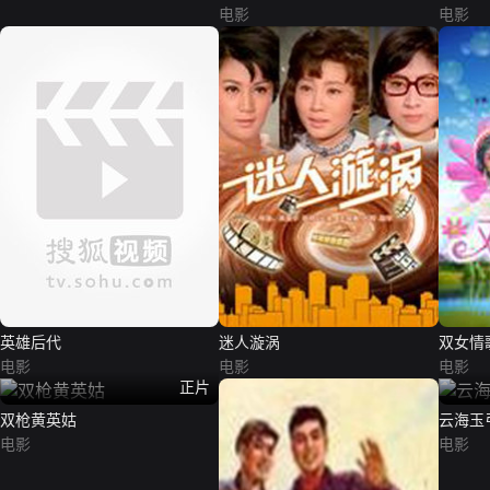
电影
电影
英雄后代
迷人漩涡
双女情
电影
电影
电影
正片
双枪黄英姑
云海玉
电影
电影