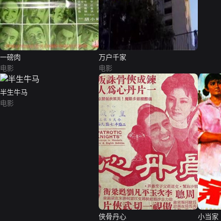
一磅肉
万户千家
电影
电影
半生牛马
电影
侠骨丹心
小当家