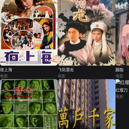
夜上海
飞凤潜龙
胭脂
电影
电影
电影
红缨刀
电影