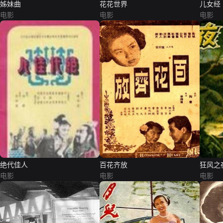
姊妹曲
花花世界
儿女经
电影
电影
电影
绝代佳人
百花齐放
狂风之
电影
电影
电影