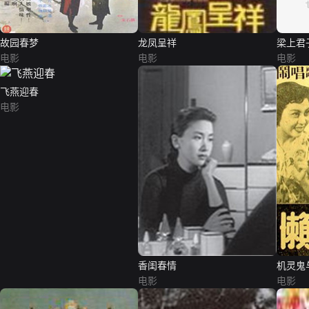
故园春梦
龙凤呈祥
梁上君
电影
电影
电影
飞燕迎春
电影
香闺春情
机灵鬼
电影
电影