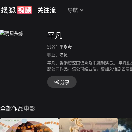
导航
平凡
别名：
平永寿
职业：
演员
平凡，香港资深国语片及电视剧演员。 平凡出
影公司作品。该公司结业后，曾加入话剧团演
包括《一家春》《绝代佳人》《梁上君子》《云
草演员。饰演著名角色有《变色龙》《浮生六劫》
分享
病去世，享年79岁。
全部作品
电影