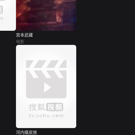
宫本武藏
电影
河内嬉皮族