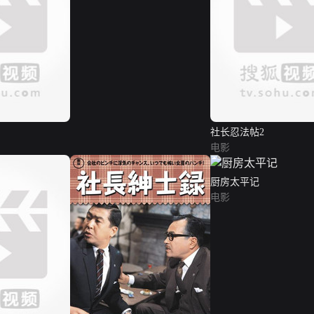
社长忍法帖2
电影
厨房太平记
电影