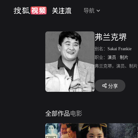
导航
弗兰克堺
别名：
Sakai Frankie
职业：
演员
/
制片
弗兰克堺，演员、制片
分享
全部作品
电影