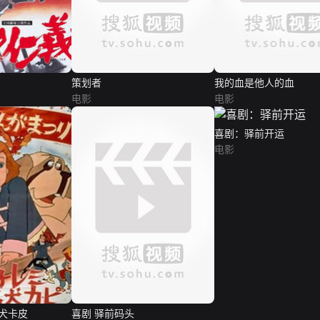
策划者
我的血是他人的血
电影
电影
喜剧：驿前开运
电影
犬卡皮
喜剧 驿前码头