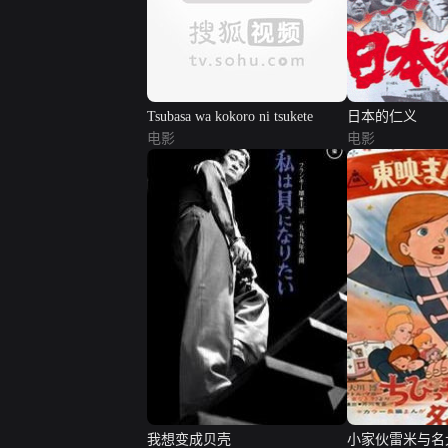
Tsubasa wa kokoro ni tsukete
日本的仁义
电影
电影
我想变成贝壳
小家伙雷米与名