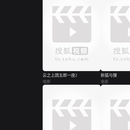
云之上团五郎一座2
新狐与狸
电影
电影