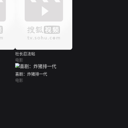
社长忍法帖
电影
喜剧：炸猪排一代
电影