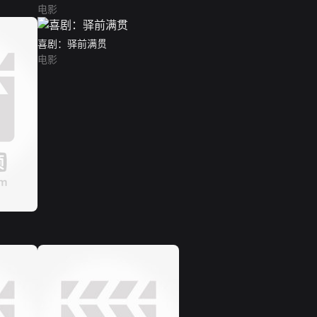
电影
喜剧：驿前满贯
电影