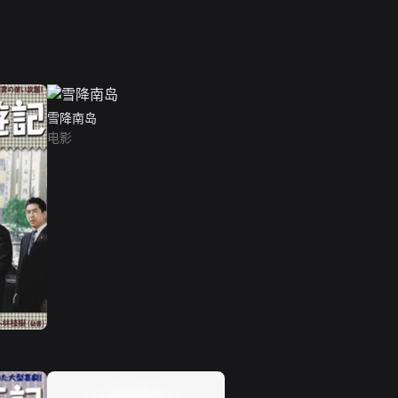
雪降南岛
电影