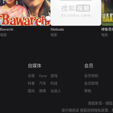
Bawarchi
Shehzada
神象奇
电影
电影
电影
自媒体
会员
全部
Kpop
游戏
会员特权
科普
汽车
科技
会员剧场
国风
搞笑
出品人
帮助
搜狐影音
-
搜狐
请仔细阅读
搜狐视频隐私政策
、