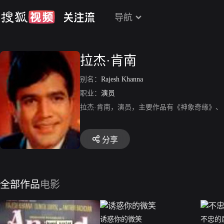
导航
拉杰·肯南
别名：
Rajesh Khanna
职业：
演员
拉杰·肯南，演员，主要作品有《神象奇缘》、《
分享
全部作品
电影
诱惑你的微笑
不忠的