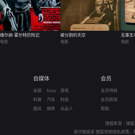
维尔纳·霍尔特历险记
被分割的天空
无事生
电影
电影
电影
自媒体
会员
全部
Kpop
游戏
会员特权
科普
汽车
科技
会员剧场
国风
搞笑
出品人
帮助
搜狐影音
-
搜狐
请仔细阅读
搜狐视频隐私政策
、