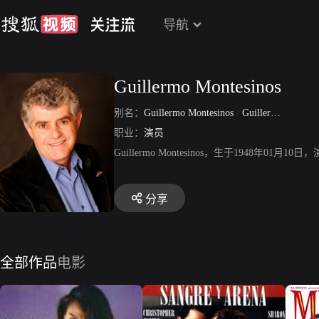
导航
Guillermo Montesinos
别名：
Guillermo Montesinos
/
Guillermo Jose Montesinos Serrano
职业：
演员
Guillermo Montesinos，生于1948
分享
全部作品
电影