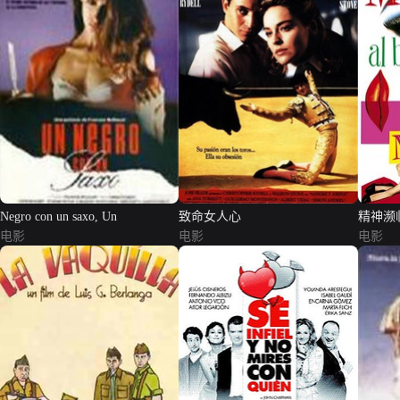
Negro con un saxo, Un
致命女人心
精神濒
电影
电影
电影