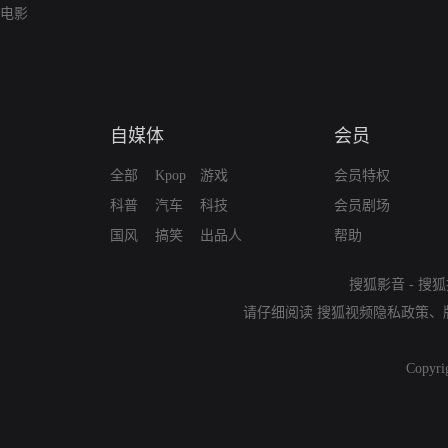
电影
自媒体
会员
全部
Kpop
游戏
会员特权
科普
汽车
科技
会员剧场
国风
搞笑
出品人
帮助
搜狐影音
-
搜狐
请仔细阅读
搜狐视频隐私政策
、
Copyri