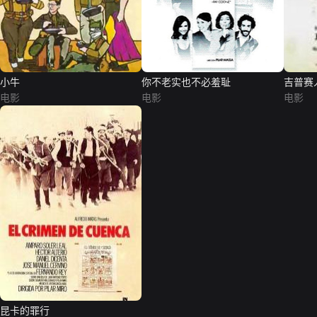
小牛
你不老实也不必羞耻
吉普赛
电影
电影
电影
昆卡的罪行