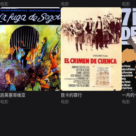
电影
电影
电影
逃离塞哥维亚
昆卡的罪行
一月的
电影
电影
电影