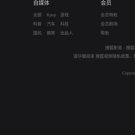
自媒体
会员
全部
Kpop
游戏
会员特权
科普
汽车
科技
会员剧场
国风
搞笑
出品人
帮助
搜狐影音
-
搜狐
请仔细阅读
搜狐视频隐私政策
、
Copyri