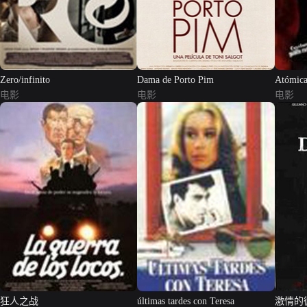
Zero/infinito
Dama de Porto Pim
Atómic
电影
电影
电影
狂人之战
últimas tardes con Teresa
激情的