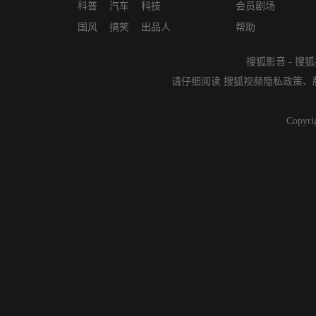
科普
汽车
科技
会员剧场
国风
搞笑
出品人
帮助
搜狐影音
-
搜狐
请仔细阅读
搜狐视频隐私政策
、
Copyri