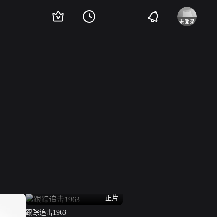
正片
跟踪追击1963