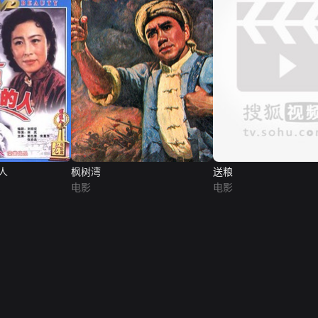
人
枫树湾
送粮
电影
电影