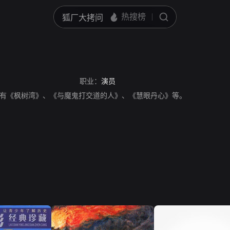
职业：
演员
有《枫树湾》、《与魔鬼打交道的人》、《慧眼丹心》等。