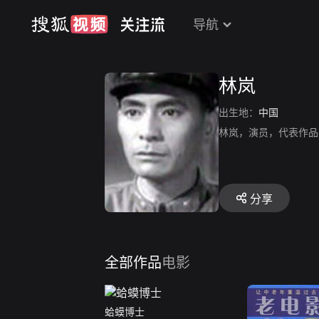
导航
林岚
出生地：
中国
林岚，演员，代表作品
分享
全部作品
电影
蛤蟆博士