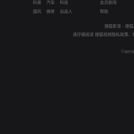
科普
汽车
科技
会员剧场
国风
搞笑
出品人
帮助
搜狐影音
-
搜狐
请仔细阅读
搜狐视频隐私政策
、
Copyri