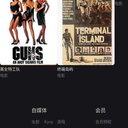
电影
美女特工队
终端岛屿
电影
电影
自媒体
会员
全部
Kpop
游戏
会员特权