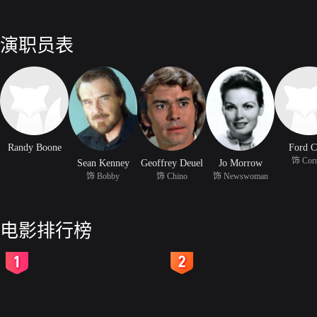
演职员表
Randy Boone
Ford C
饰 Corn
Sean Kenney
Geoffrey Deuel
Jo Morrow
饰 Bobby
饰 Chino
饰 Newswoman
电影排行榜
2
3