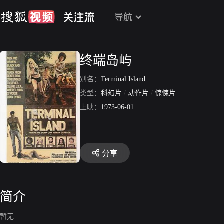
导航
终端岛屿
别名：
Terminal Island
类型：
科幻片
/
动作片
/
惊悚片
上映：
1973-06-01
分享
简介
暂无