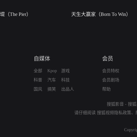
堤（The Pier）
天生大赢家（Born To Win）
自媒体
会员
全部
Kpop
游戏
会员特权
科普
汽车
科技
会员剧场
国风
搞笑
出品人
帮助
搜狐影音
-
搜狐
请仔细阅读
搜狐视频隐私政策
、
Copyri