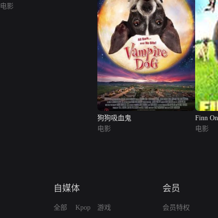
电影
狗狗吸血鬼
Finn On
电影
电影
自媒体
会员
全部
Kpop
游戏
会员特权