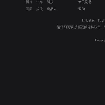
科普
汽车
科技
会员剧场
国风
搞笑
出品人
帮助
搜狐影音
-
搜狐
请仔细阅读
搜狐视频隐私政策
、
Copyri