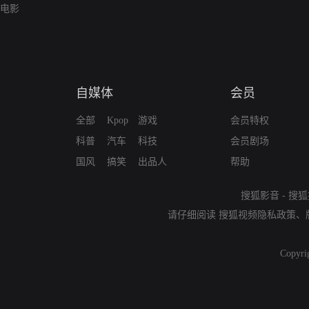
电影
自媒体
会员
全部
Kpop
游戏
会员特权
科普
汽车
科技
会员剧场
国风
搞笑
出品人
帮助
搜狐影音
-
搜狐
请仔细阅读
搜狐视频隐私政策
、
Copyri