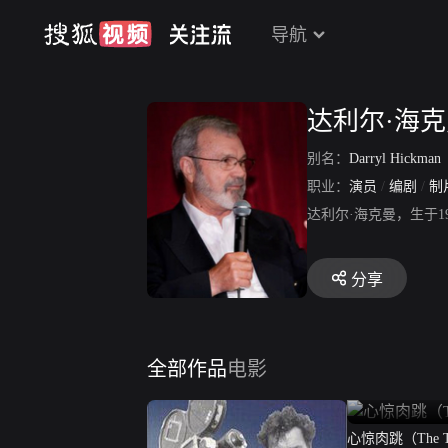
导航
达利尔·海
别名：
Darryl Hickman
职业：
演员
/
编剧
/
制
达利尔·海克曼，生于1
分享
全部作品
电影
心惊肉跳（The Ti