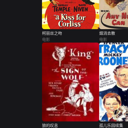
柯丽丝之吻
烟消去散
电影
电影
狼的叹息
孤儿乐园续集