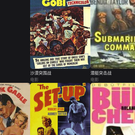
沙漠突围战
潜艇突击战
电影
电影