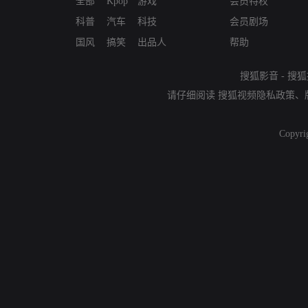
全部
Kpop
游戏
会员特权
科普
汽车
科技
会员剧场
国风
搞笑
出品人
帮助
搜狐影音
-
搜狐
请仔细阅读
搜狐视频隐私政策
、
Copyri