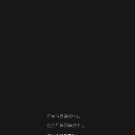
网络暴力有害信息举报
12318 文化市场举报
不良信息举报中心
算法推荐专项举报
北京互联网举报中心
亚运会举报专区