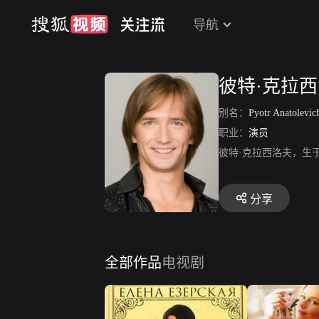
导航
彼特·克拉
别名：
Pyotr Anatolevic
职业：
演员
彼特·克拉西洛夫，生于
分享
全部作品
电视剧